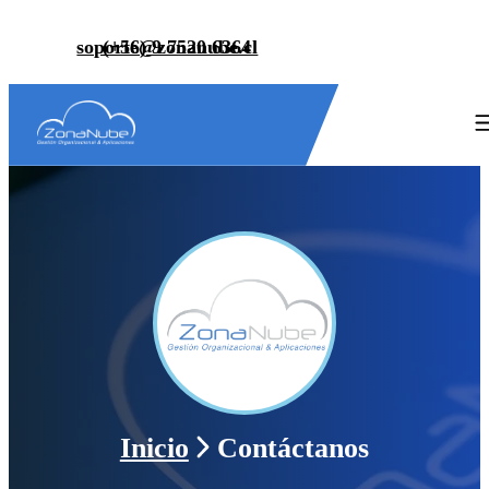
soporte@zonanube.cl
(+56) 9 7520 6364
Inicio
Contáctanos